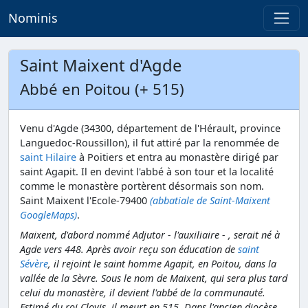
Nominis
Saint Maixent d'Agde
Abbé en Poitou (+ 515)
Venu d'Agde (34300, département de l'Hérault, province
Languedoc-Roussillon), il fut attiré par la renommée de
saint Hilaire
à Poitiers et entra au monastère dirigé par
saint Agapit. Il en devint l'abbé à son tour et la localité
comme le monastère portèrent désormais son nom.
Saint Maixent l'Ecole-79400
(abbatiale de Saint-Maixent
GoogleMaps)
.
Maixent, d'abord nommé Adjutor - l'auxiliaire - , serait né à
Agde vers 448. Après avoir reçu son éducation de
saint
Sévère
, il rejoint le saint homme Agapit, en Poitou, dans la
vallée de la Sèvre. Sous le nom de Maixent, qui sera plus tard
celui du monastère, il devient l'abbé de la communauté.
Estimé du roi Clovis, il meurt en 515. Dans l'ancien diocèse