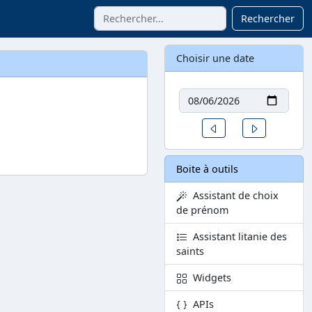
Rechercher
Choisir une date
Date
Un jour avant
Un jour aprè
Boite à outils
Assistant de choix
de prénom
Assistant litanie des
saints
Widgets
APIs