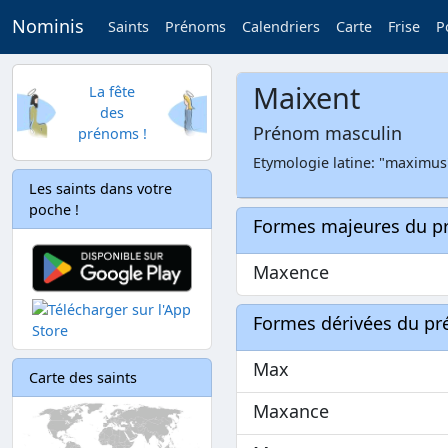
Nominis
Saints
Prénoms
Calendriers
Carte
Frise
P
Maixent
La fête
des
Prénom masculin
prénoms !
Etymologie latine: "maximus"
Les saints dans votre
poche !
Formes majeures du 
Maxence
Formes dérivées du p
Max
Carte des saints
Maxance