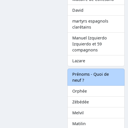
David
martyrs espagnols
clarétains
Manuel Izquierdo
Izquierdo et 59
compagnons
Lazare
Prénoms - Quoi de
neuf ?
Orphée
Zébédée
Melvil
Matilin