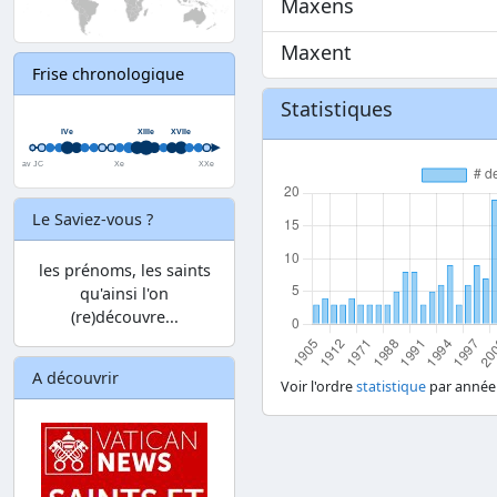
Maxens
Maxent
Frise chronologique
Statistiques
Le Saviez-vous ?
les prénoms, les saints
qu'ainsi l'on
(re)découvre...
A découvrir
Voir l'ordre
statistique
par année