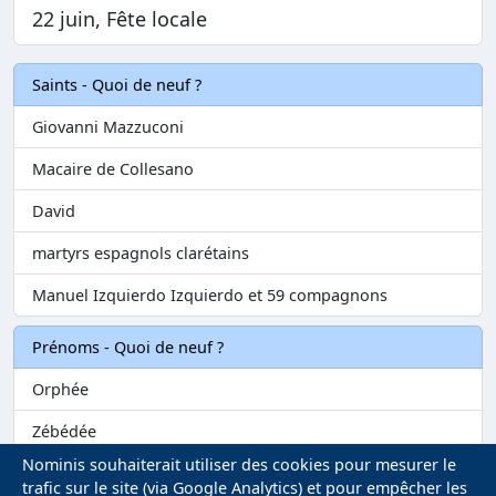
22 juin, Fête locale
Saints - Quoi de neuf ?
Giovanni Mazzuconi
Macaire de Collesano
David
martyrs espagnols clarétains
Manuel Izquierdo Izquierdo et 59 compagnons
Prénoms - Quoi de neuf ?
Orphée
Zébédée
Nominis souhaiterait utiliser des cookies pour mesurer le
Melvil
trafic sur le site (via Google Analytics) et pour empêcher les