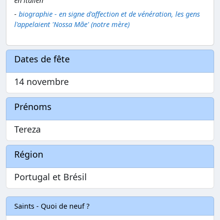
en italien
-
biographie - en signe d'affection et de vénération, les gens
l'appelaient 'Nossa Mãe' (notre mère)
Dates de fête
14 novembre
Prénoms
Tereza
Région
Portugal et Brésil
Saints - Quoi de neuf ?