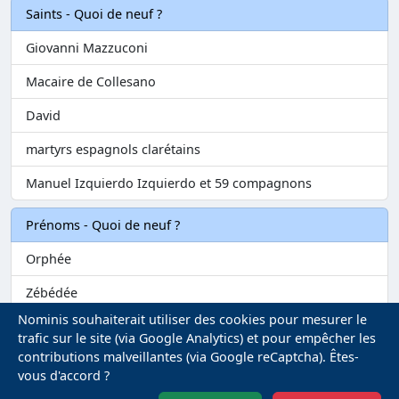
Saints - Quoi de neuf ?
Giovanni Mazzuconi
Macaire de Collesano
David
martyrs espagnols clarétains
Manuel Izquierdo Izquierdo et 59 compagnons
Prénoms - Quoi de neuf ?
Orphée
Zébédée
Nominis souhaiterait utiliser des cookies pour mesurer le
Melvil
trafic sur le site (via Google Analytics) et pour empêcher les
contributions malveillantes (via Google reCaptcha). Êtes-
Matilin
vous d'accord ?
Marie-Fontenelle