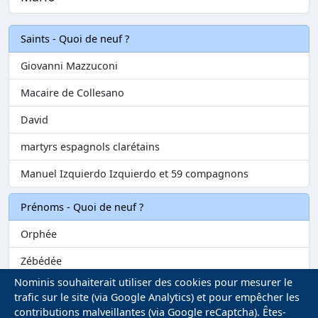
Saints - Quoi de neuf ?
Giovanni Mazzuconi
Macaire de Collesano
David
martyrs espagnols clarétains
Manuel Izquierdo Izquierdo et 59 compagnons
Prénoms - Quoi de neuf ?
Orphée
Zébédée
Nominis souhaiterait utiliser des cookies pour mesurer le
Melvil
trafic sur le site (via Google Analytics) et pour empêcher les
contributions malveillantes (via Google reCaptcha). Êtes-
Matilin