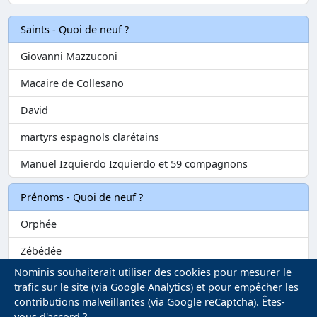
Saints - Quoi de neuf ?
Giovanni Mazzuconi
Macaire de Collesano
David
martyrs espagnols clarétains
Manuel Izquierdo Izquierdo et 59 compagnons
Prénoms - Quoi de neuf ?
Orphée
Zébédée
Nominis souhaiterait utiliser des cookies pour mesurer le
Melvil
trafic sur le site (via Google Analytics) et pour empêcher les
contributions malveillantes (via Google reCaptcha). Êtes-
Matilin
vous d'accord ?