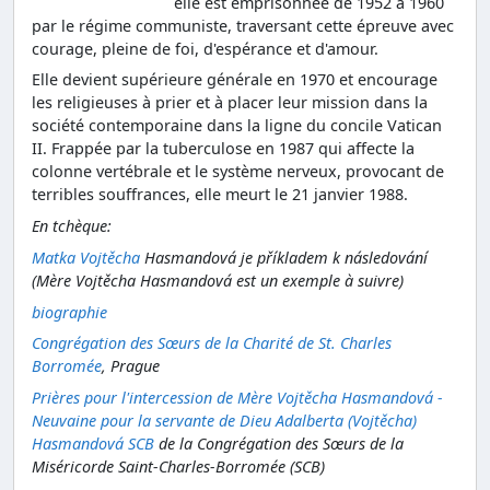
elle est emprisonnée de 1952 à 1960
par le régime communiste, traversant cette épreuve avec
courage, pleine de foi, d'espérance et d'amour.
Elle devient supérieure générale en 1970 et encourage
les religieuses à prier et à placer leur mission dans la
société contemporaine dans la ligne du concile Vatican
II. Frappée par la tuberculose en 1987 qui affecte la
colonne vertébrale et le système nerveux, provocant de
terribles souffrances, elle meurt le 21 janvier 1988.
En tchèque:
Matka Vojtěcha
Hasmandová je příkladem k následování
(Mère Vojtěcha Hasmandová est un exemple à suivre)
biographie
Congrégation des Sœurs de la Charité de St. Charles
Borromée
, Prague
Prières pour l'intercession de Mère Vojtěcha Hasmandová -
Neuvaine pour la servante de Dieu Adalberta (Vojtěcha)
Hasmandová SCB
de la Congrégation des Sœurs de la
Miséricorde Saint-Charles-Borromée (SCB)