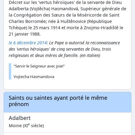
Décret sur les 'vertus héroïques' de la servante de Dieu
Adalberta (Vojtěcha) Hasmandová, Supérieur générale de
la Congrégation des Sœurs de la Miséricorde de Saint
Charles Borromée; née à Huštěnovice (République
Tchèque) le 25 mars 1914 et morte à Znojmo-Hradiště le
21 janvier 1988.
le 6 décembre 2014
: Le Pape a autorisé la reconnaissance
des 'vertus héroïques' de cinq servantes de Dieu, trois
religieuses et deux mères de famille. (en italien)
"Servir le Seigneur avec joie!"
Vojtecha Hasmandova
Saints ou saintes ayant porté le même
prénom
Adalbert
e
Moine (XI
siècle)