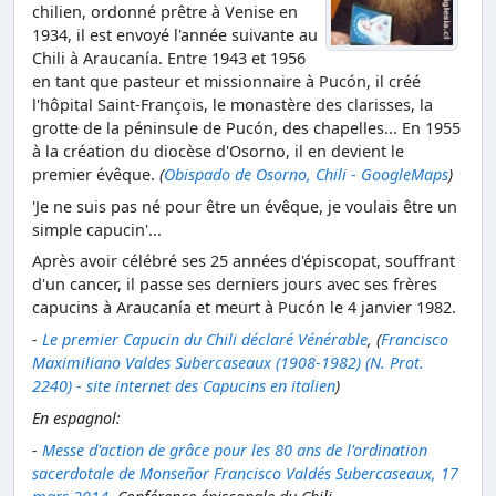
chilien, ordonné prêtre à Venise en
1934, il est envoyé l'année suivante au
Chili à Araucanía. Entre 1943 et 1956
en tant que pasteur et missionnaire à Pucón, il créé
l'hôpital Saint-François, le monastère des clarisses, la
grotte de la péninsule de Pucón, des chapelles... En 1955
à la création du diocèse d'Osorno, il en devient le
premier évêque.
(
Obispado de Osorno, Chili - GoogleMaps
)
'Je ne suis pas né pour être un évêque, je voulais être un
simple capucin'...
Après avoir célébré ses 25 années d'épiscopat, souffrant
d'un cancer, il passe ses derniers jours avec ses frères
capucins à Araucanía et meurt à Pucón le 4 janvier 1982.
-
Le premier Capucin du Chili déclaré Vénérable
, (
Francisco
Maximiliano Valdes Subercaseaux (1908-1982) (N. Prot.
2240) - site internet des Capucins en italien
)
En espagnol:
-
Messe d'action de grâce pour les 80 ans de l'ordination
sacerdotale de Monseñor Francisco Valdés Subercaseaux, 17