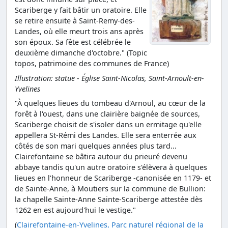
Scariberge y fait bâtir un oratoire. Elle
se retire ensuite à Saint-Remy-des-
Landes, où elle meurt trois ans après
son époux. Sa fête est célébrée le
deuxième dimanche d'octobre." (Topic
topos, patrimoine des communes de France)
Illustration: statue - Église Saint-Nicolas, Saint-Arnoult-en-
Yvelines
"À quelques lieues du tombeau d'Arnoul, au cœur de la
forêt à l'ouest, dans une clairière baignée de sources,
Scariberge choisit de s'isoler dans un ermitage qu'elle
appellera St-Rémi des Landes. Elle sera enterrée aux
côtés de son mari quelques années plus tard...
Clairefontaine se bâtira autour du prieuré devenu
abbaye tandis qu'un autre oratoire s'élèvera à quelques
lieues en l'honneur de Scariberge -canonisée en 1179- et
de Sainte-Anne, à Moutiers sur la commune de Bullion:
la chapelle Sainte-Anne Sainte-Scariberge attestée dès
1262 en est aujourd'hui le vestige."
(
Clairefontaine-en-Yvelines, Parc naturel régional de la