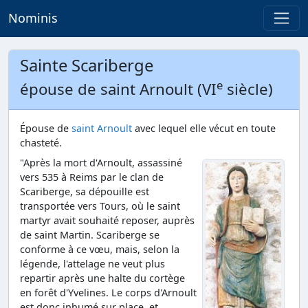
Nominis
Sainte Scariberge
e
épouse de saint Arnoult (VI
siècle)
Épouse de
saint Arnoult
avec lequel elle vécut en toute
chasteté.
"Après la mort d'Arnoult, assassiné
vers 535 à Reims par le clan de
Scariberge, sa dépouille est
transportée vers Tours, où le saint
martyr avait souhaité reposer, auprès
de saint Martin. Scariberge se
conforme à ce vœu, mais, selon la
légende, l'attelage ne veut plus
repartir après une halte du cortège
en forêt d'Yvelines. Le corps d'Arnoult
est donc inhumé sur place, et