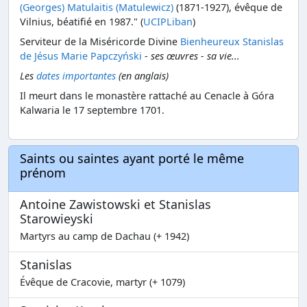
(Georges) Matulaitis (Matulewicz)
(1871-1927), évêque de
Vilnius, béatifié en 1987." (
UCIPLiban
)
Serviteur de la Miséricorde Divine
Bienheureux Stanislas
de Jésus Marie Papczyński
-
ses œuvres - sa vie...
Les
dates importantes
(en anglais)
Il meurt dans le monastère rattaché au Cenacle à Góra
Kalwaria le 17 septembre 1701.
Saints ou saintes ayant porté le même
prénom
Antoine Zawistowski et Stanislas
Starowieyski
Martyrs au camp de Dachau (+ 1942)
Stanislas
Évêque de Cracovie, martyr (+ 1079)