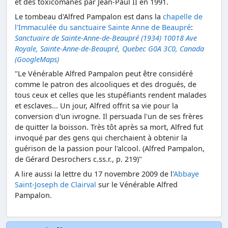
et des toxicomanes par Jean-Paul II en 1991.
Le tombeau d'Alfred Pampalon est dans la
chapelle de
l'Immaculée du sanctuaire Sainte Anne de Beaupré
:
Sanctuaire de Sainte-Anne-de-Beaupré (1934) 10018 Ave
Royale, Sainte-Anne-de-Beaupré, Quebec G0A 3C0, Canada
(GoogleMaps)
"Le Vénérable Alfred Pampalon peut être considéré
comme le patron des alcooliques et des drogués, de
tous ceux et celles que les stupéfiants rendent malades
et esclaves... Un jour, Alfred offrit sa vie pour la
conversion d'un ivrogne. Il persuada l'un de ses frères
de quitter la boisson. Très tôt après sa mort, Alfred fut
invoqué par des gens qui cherchaient à obtenir la
guérison de la passion pour l'alcool. (Alfred Pampalon,
de Gérard Desrochers c.ss.r., p. 219)"
A lire aussi la lettre du 17 novembre 2009 de l'
Abbaye
Saint-Joseph de Clairval
sur le Vénérable Alfred
Pampalon.