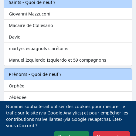
Saints - Quoi de neuf ?
Giovanni Mazzuconi
Macaire de Collesano
David
martyrs espagnols clarétains
Manuel Izquierdo Izquierdo et 59 compagnons
Prénoms - Quoi de neuf ?
Orphée
Zébédée
Nominis souhaiterait utiliser des cookies pour mesurer le
Melvil
trafic sur le site (via Google Analytics) et pour empêcher les
contributions malveillantes (via Google reCaptcha). Êtes-
Matilin
vous d'accord ?
Marie-Fontenelle