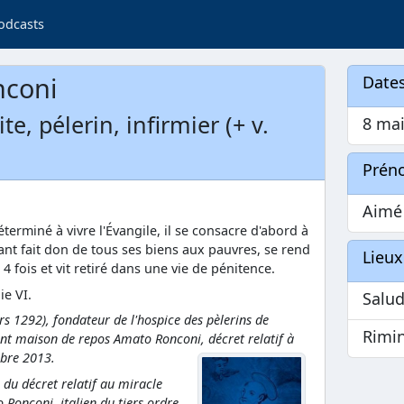
odcasts
nconi
Dates
te, pélerin, infirmier (+ v.
8 ma
Prén
Aimé
terminé à vivre l'Évangile, il se consacre d'abord à
yant fait don de tous ses biens aux pauvres, se rend
Lieux
 fois et vit retiré dans une vie de pénitence.
ie VI.
Salu
s 1292), fondateur de l'hospice des pèlerins de
Rimi
ent maison de repos Amato Ronconi, décret relatif à
obre 2013.
du décret relatif au miracle
Ronconi, italien du tiers ordre