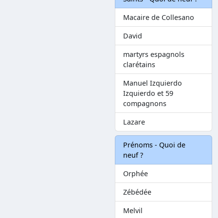
Macaire de Collesano
David
martyrs espagnols
clarétains
Manuel Izquierdo
Izquierdo et 59
compagnons
Lazare
Prénoms - Quoi de
neuf ?
Orphée
Zébédée
Melvil