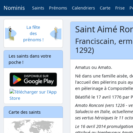
Nominis
Saints
Prénoms
Calendriers
Carte
Frise
P
Saint Aimé Ro
La fête
des
Franciscain, ermi
prénoms !
1292)
Les saints dans votre
poche !
Amatus ou Amato.
Né dans une famille aisée, dé
l'accueil des pèlerins puis a
en pèlerinage à Compostelle 4
Béatifié le 17 avril 1776 par P
Amato Ronconi (vers 1226 - ver
Saludecio en Italie, actuellem
Carte des saints
ses vertus héroïques le 11 oct
Le 16 avril 2014 promulgation 
attribué au bienheureux Amato 