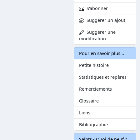
S'abonner
Suggérer un ajout
Suggérer une
modification
Pour en savoir plus...
Petite histoire
Statistiques et repères
Remerciements
Glossaire
Liens
Bibliographie
Saints - Quoi de neuf ?