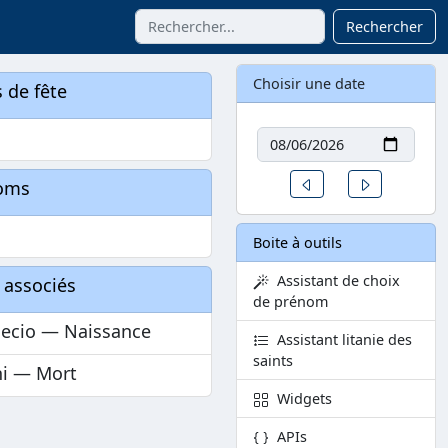
Rechercher
Choisir une date
 de fête
Date
i
Un jour avant
Un jour aprè
oms
Boite à outils
Assistant de choix
 associés
de prénom
decio — Naissance
Assistant litanie des
saints
ni — Mort
Widgets
APIs