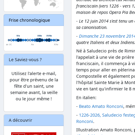
franciscain (vers 1226 - vers 1
maison de repos Opera Pia Be
Frise chronologique
- Le 12 juin 2014 s'est tenu un
sa canonisation.
-
Dimanche 23 novembre 2014, 
quatre Italiens et deux Indiens
Né à Saludecio près de Rimini
l'appelait à une vie de prière
Le Saviez-vous ?
franciscain, il commença à v
temps pour aller en pèlerin
Utilisez l'alerte e-mail,
Compostelle et également po
pour être prévenu de la
l'hôpital Sainte Marie à Mont
fête d'un saint, une
vie en tant qu'infirmier le 8 
semaine avant, la veille
En italien:
ou le jour même !
-
Beato Amato Ronconi
, mém
-
1226-2026, Saludecio festeg
A découvrir
Ronconi
.
Illustration Amato Ronconi,