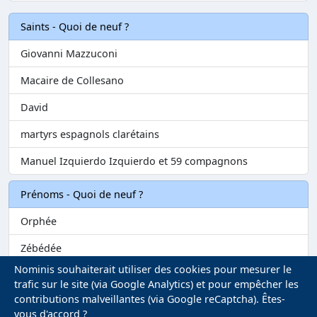
Saints - Quoi de neuf ?
Giovanni Mazzuconi
Macaire de Collesano
David
martyrs espagnols clarétains
Manuel Izquierdo Izquierdo et 59 compagnons
Prénoms - Quoi de neuf ?
Orphée
Zébédée
Nominis souhaiterait utiliser des cookies pour mesurer le
Melvil
trafic sur le site (via Google Analytics) et pour empêcher les
contributions malveillantes (via Google reCaptcha). Êtes-
Matilin
vous d'accord ?