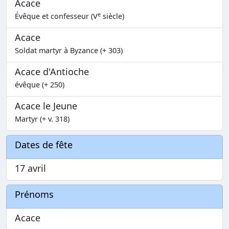
Acace
e
Évêque et confesseur (V
siècle)
Acace
Soldat martyr à Byzance (+ 303)
Acace d'Antioche
évêque (+ 250)
Acace le Jeune
Martyr (+ v. 318)
Dates de fête
17 avril
Prénoms
Acace