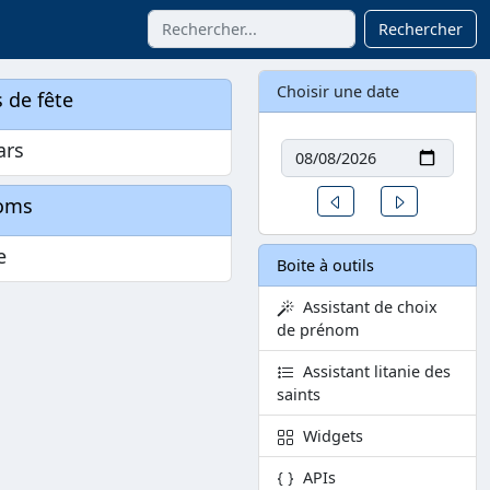
Rechercher
Choisir une date
 de fête
Date
ars
Un jour avant
Un jour aprè
oms
e
Boite à outils
Assistant de choix
de prénom
Assistant litanie des
saints
Widgets
APIs