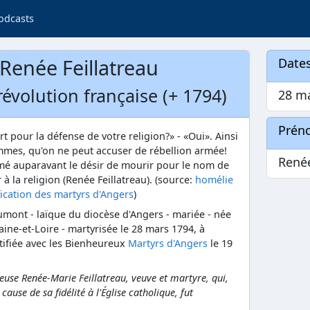
odcasts
Renée Feillatreau
Dates
révolution française (+ 1794)
28 m
Prén
t pour la défense de votre religion?» - «Oui». Ainsi
emmes, qu'on ne peut accuser de rébellion armée!
René
imé auparavant le désir de mourir pour le nom de
à la religion (Renée Feillatreau). (source:
homélie
fication des martyrs d'Angers
)
mont - laïque du diocèse d'Angers - mariée - née
aine-et-Loire - martyrisée le 28 mars 1794, à
tifiée avec les Bienheureux
Martyrs d'Angers
le 19
euse Renée-Marie Feillatreau, veuve et martyre, qui,
cause de sa fidélité à l'Église catholique, fut