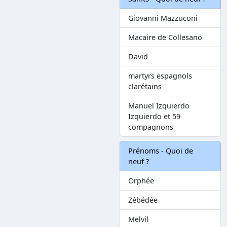
Giovanni Mazzuconi
Macaire de Collesano
David
martyrs espagnols
clarétains
Manuel Izquierdo
Izquierdo et 59
compagnons
Prénoms - Quoi de
neuf ?
Orphée
Zébédée
Melvil