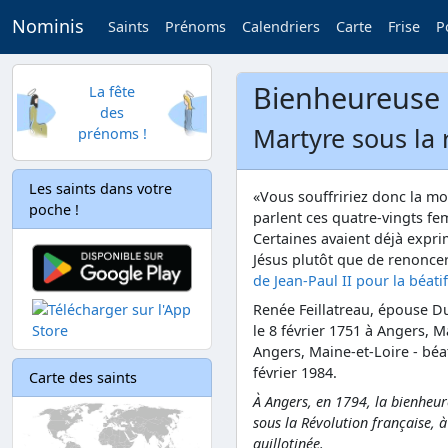
Nominis
Saints
Prénoms
Calendriers
Carte
Frise
P
Bienheureuse 
La fête
des
Martyre sous la 
prénoms !
Les saints dans votre
«Vous souffririez donc la mor
poche !
parlent ces quatre-vingts f
Certaines avaient déjà expr
Jésus plutôt que de renoncer 
de Jean-Paul II pour la béati
Renée Feillatreau, épouse Du
le 8 février 1751 à Angers, M
Angers, Maine-et-Loire - béa
février 1984.
Carte des saints
À Angers, en 1794, la bienheur
sous la Révolution française, à 
guillotinée.