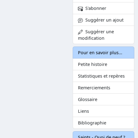
S'abonner
Suggérer un ajout
Suggérer une
modification
Pour en savoir plus...
Petite histoire
Statistiques et repères
Remerciements
Glossaire
Liens
Bibliographie
Saints - Quoi de neuf ?