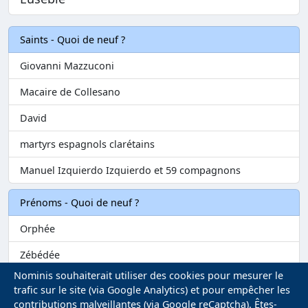
Saints - Quoi de neuf ?
Giovanni Mazzuconi
Macaire de Collesano
David
martyrs espagnols clarétains
Manuel Izquierdo Izquierdo et 59 compagnons
Prénoms - Quoi de neuf ?
Orphée
Zébédée
Nominis souhaiterait utiliser des cookies pour mesurer le
Melvil
trafic sur le site (via Google Analytics) et pour empêcher les
contributions malveillantes (via Google reCaptcha). Êtes-
Matilin