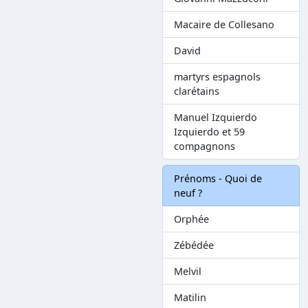
Macaire de Collesano
David
martyrs espagnols
clarétains
Manuel Izquierdo
Izquierdo et 59
compagnons
Prénoms - Quoi de
neuf ?
Orphée
Zébédée
Melvil
Matilin