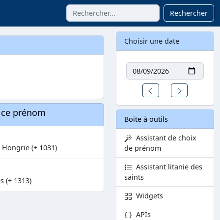
Rechercher
Choisir une date
Date
Un jour avant
Un jour aprè
à ce prénom
Boite à outils
Assistant de choix
e Hongrie (+ 1031)
de prénom
Assistant litanie des
saints
s (+ 1313)
Widgets
APIs