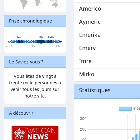
Americo
Aymeric
Frise chronologique
Emerika
Emery
Imre
Le Saviez-vous ?
Mirko
Vous êtes de vingt à
trente mille personnes à
venir tous les jours sur
Statistiques
notre site.
A découvrir