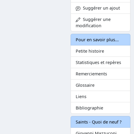
Suggérer un ajout
Suggérer une
modification
Pour en savoir plus...
Petite histoire
Statistiques et repères
Remerciements
Glossaire
Liens
Bibliographie
Saints - Quoi de neuf ?
Giovanni Mazzuconi