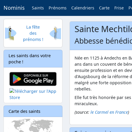
Nominis
Saints
Prénoms
Calendriers
Carte
Frise
P
Sainte Mechtil
La fête
des
Abbesse bénédic
prénoms !
Les saints dans votre
Née en 1125 à Andechs en Bavi
poche !
ans dans un couvent de bénéd
ensuite profession et en dev
d'Augsbourg de la réforme du
malgré une forte opposition
rebelles.
Elle fut très honorée par se
miraculeux.
Carte des saints
(source:
le Carmel en France
)