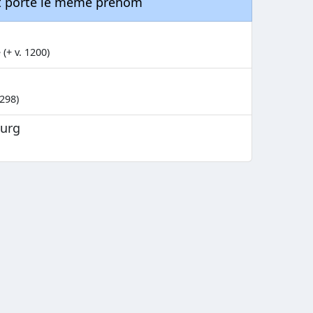
nt porté le même prénom
(+ v. 1200)
298)
urg