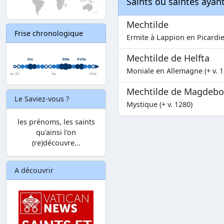
Saints ou saintes aya
Mechtilde
Frise chronologique
Ermite à Lappion en Picardie 
Mechtilde de Helfta
Moniale en Allemagne (+ v. 1
Mechtilde de Magdebo
Le Saviez-vous ?
Mystique (+ v. 1280)
les prénoms, les saints
qu'ainsi l'on
(re)découvre...
A découvrir