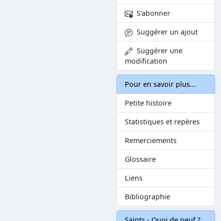
S'abonner
Suggérer un ajout
Suggérer une
modification
Pour en savoir plus...
Petite histoire
Statistiques et repères
Remerciements
Glossaire
Liens
Bibliographie
Saints - Quoi de neuf ?