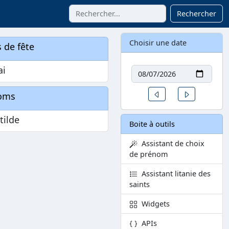
Rechercher
Choisir une date
 de fête
Date
ai
Un jour avant
Un jour aprè
oms
tilde
Boite à outils
Assistant de choix
de prénom
Assistant litanie des
saints
Widgets
APIs