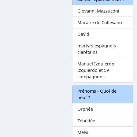
Giovanni Mazzuconi
Macaire de Collesano
David
martyrs espagnols
clarétains
Manuel Izquierdo
Izquierdo et 59
compagnons
Prénoms - Quoi de
neuf ?
Orphée
Zébédée
Melvil