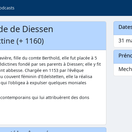
odcasts
de de Diessen
Dates
tine (+ 1160)
31 m
Prén
ère, fille du comte Berthold, elle fut placée à 5
ictines fondé par ses parents à Diessen; elle y fit
Mech
int abbesse. Chargée en 1153 par l'évêque
 couvent féminin d'Edelstetten, elle la réalisa
 qui l'obligea à expulser quelques moniales
s contemporains qui lui attribuèrent des dons