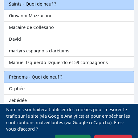
Saints - Quoi de neuf ?
Giovanni Mazzuconi
Macaire de Collesano
David
martyrs espagnols clarétains
Manuel Izquierdo Izquierdo et 59 compagnons
Prénoms - Quoi de neuf ?
Orphée
Zébédée
Nominis souhaiterait utiliser des cookies pour mesurer le
Melvil
trafic sur le site (via Google Analytics) et pour empêcher les
contributions malveillantes (via Google reCaptcha). Êtes-
Matilin
vous d'accord ?
Marie-Fontenelle