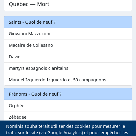
Québec — Mort
Saints - Quoi de neuf ?
Giovanni Mazzuconi
Macaire de Collesano
David
martyrs espagnols clarétains
Manuel Izquierdo Izquierdo et 59 compagnons
Prénoms - Quoi de neuf ?
Orphée
Zébédée
Nominis souhaiterait utiliser des cookies pour mesurer le
Melvil
trafic sur le site (via Google Analytics) et pour empêcher les