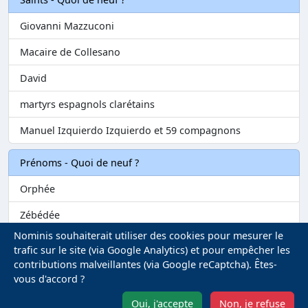
Giovanni Mazzuconi
Macaire de Collesano
David
martyrs espagnols clarétains
Manuel Izquierdo Izquierdo et 59 compagnons
Prénoms - Quoi de neuf ?
Orphée
Zébédée
Nominis souhaiterait utiliser des cookies pour mesurer le
Melvil
trafic sur le site (via Google Analytics) et pour empêcher les
contributions malveillantes (via Google reCaptcha). Êtes-
Matilin
vous d'accord ?
Marie-Fontenelle
Oui, j'accepte
Non, je refuse