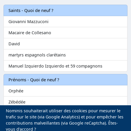
Saints - Quoi de neuf ?
Giovanni Mazzuconi
Macaire de Collesano
David
martyrs espagnols clarétains
Manuel Izquierdo Izquierdo et 59 compagnons
Prénoms - Quoi de neuf ?
Orphée
Zébédée
Nominis souhaiterait utiliser des cookies pour mesurer le
Melvil
trafic sur le site (via Google Analytics) et pour empêcher les
contributions malveillantes (via Google reCaptcha). Êtes-
Matilin
vous d'accord ?