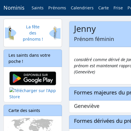
Nominis
Saints
Prénoms
Calendriers
Carte
Frise
P
Jenny
La fête
des
Prénom féminin
prénoms !
Les saints dans votre
considéré comme dérivé de Jan
poche !
prénom est maintenant rappro
(Geneviève)
Formes majeures du 
Geneviève
Carte des saints
Formes dérivées du p