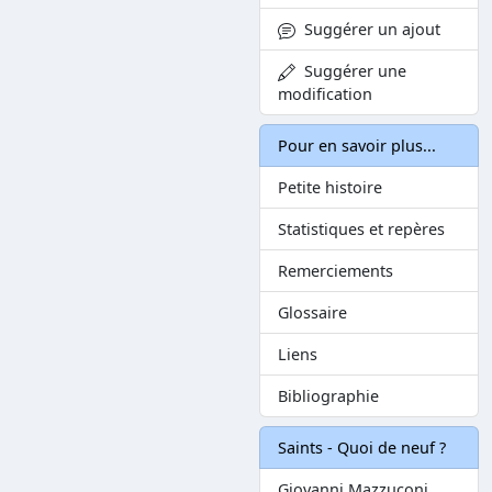
Suggérer un ajout
Suggérer une
modification
Pour en savoir plus...
Petite histoire
Statistiques et repères
Remerciements
Glossaire
Liens
Bibliographie
Saints - Quoi de neuf ?
Giovanni Mazzuconi