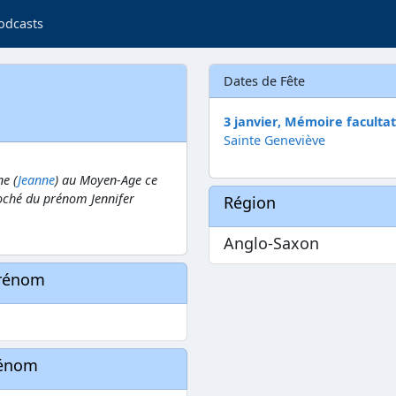
odcasts
Dates de Fête
3 janvier, Mémoire faculta
Sainte Geneviève
e (
Jeanne
) au Moyen-Age ce
ché du prénom Jennifer
Région
Anglo-Saxon
prénom
rénom