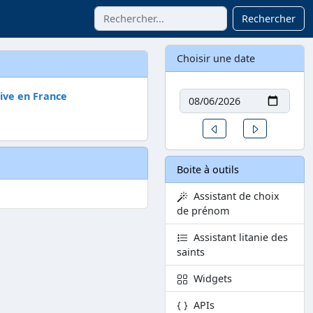
Rechercher
Choisir une date
Date
tive en France
Un jour avant
Un jour aprè
Boite à outils
Assistant de choix
de prénom
Assistant litanie des
saints
Widgets
APIs