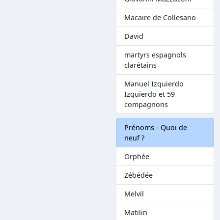
Macaire de Collesano
David
martyrs espagnols
clarétains
Manuel Izquierdo
Izquierdo et 59
compagnons
Prénoms - Quoi de
neuf ?
Orphée
Zébédée
Melvil
Matilin