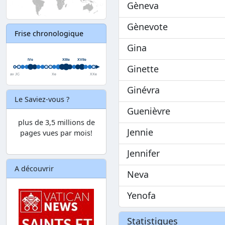
Gèneva
Gènevote
Frise chronologique
Gina
Ginette
Ginévra
Le Saviez-vous ?
Guenièvre
plus de 3,5 millions de
Jennie
pages vues par mois!
Jennifer
A découvrir
Neva
Yenofa
Statistiques