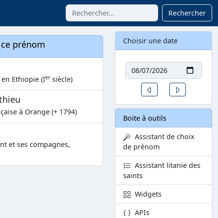
Rechercher
Choisir une date
à ce prénom
Date
er
en Ethiopie (I
siècle)
Un jour avant
Un jour aprè
thieu
nçaise à Orange (+ 1794)
Boite à outils
Assistant de choix
nt et ses compagnes,
de prénom
Assistant litanie des
saints
Widgets
APIs