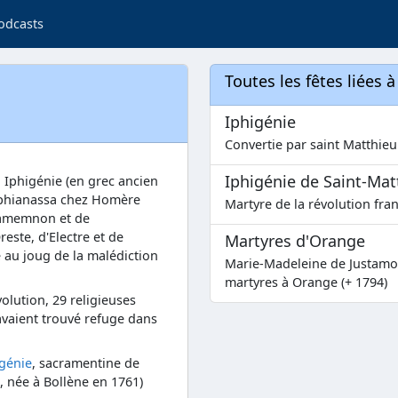
odcasts
Toutes les fêtes liées 
Iphigénie
Convertie par saint Matthieu 
Iphigénie de Saint-Mat
 Iphigénie (en grec ancien
 Iphianassa chez Homère
Martyre de la révolution fra
Agamemnon et de
reste, d'Electre et de
Martyres d'Orange
au joug de la malédiction
Marie-Madeleine de Justamo
martyres à Orange (+ 1794)
olution, 29 religieuses
avaient trouvé refuge dans
génie
, sacramentine de
, née à Bollène en 1761)