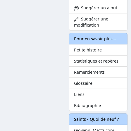
Suggérer un ajout
Suggérer une
modification
Pour en savoir plus...
Petite histoire
Statistiques et repères
Remerciements
Glossaire
Liens
Bibliographie
Saints - Quoi de neuf ?
Giovanni Mazzuconi