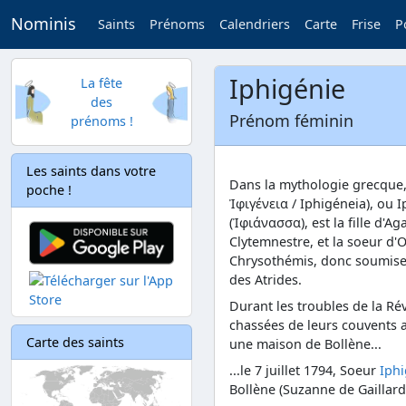
Nominis
Saints
Prénoms
Calendriers
Carte
Frise
P
Iphigénie
La fête
des
Prénom féminin
prénoms !
Les saints dans votre
Dans la mythologie grecque,
poche !
Ἰφιγένεια / Iphigéneia), ou
(Ἰφιάνασσα), est la fille d'
Clytemnestre, et la soeur d'O
Chrysothémis, donc soumise 
des Atrides.
Durant les troubles de la Rév
chassées de leurs couvents 
Carte des saints
une maison de Bollène...
...le 7 juillet 1794, Soeur
Iphi
Bollène (Suzanne de Gaillard