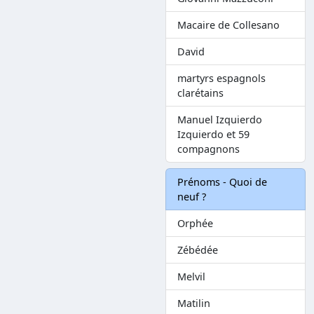
Macaire de Collesano
David
martyrs espagnols
clarétains
Manuel Izquierdo
Izquierdo et 59
compagnons
Prénoms - Quoi de
neuf ?
Orphée
Zébédée
Melvil
Matilin