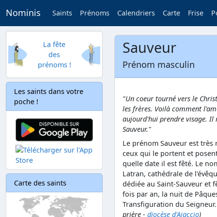
Nominis
Saints
Prénoms
Calendriers
Carte
Frise
P
Sauveur
La fête
des
Prénom masculin
prénoms !
Les saints dans votre
"Un coeur tourné vers le Chris
poche !
les frères. Voilà comment l'a
aujourd'hui prendre visage. Il
Sauveur."
Le prénom Sauveur est très
ceux qui le portent et posent
quelle date il est fêté. Le no
Latran, cathédrale de l'évêq
Carte des saints
dédiée au Saint-Sauveur et 
fois par an, la nuit de Pâques
Transfiguration du Seigneur
prière -
diocèse d'Ajaccio
)