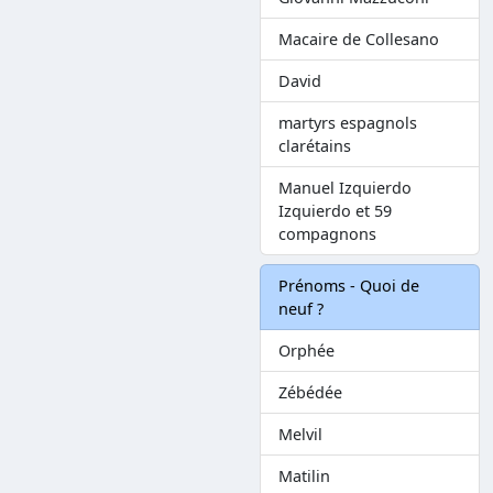
Macaire de Collesano
David
martyrs espagnols
clarétains
Manuel Izquierdo
Izquierdo et 59
compagnons
Prénoms - Quoi de
neuf ?
Orphée
Zébédée
Melvil
Matilin