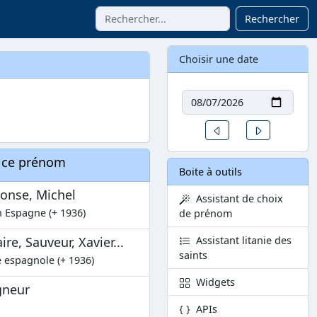
Rechercher
Choisir une date
Date
Un jour avant
Un jour aprè
à ce prénom
Boite à outils
honse, Michel
Assistant de choix
n Espagne (+ 1936)
de prénom
re, Sauveur, Xavier...
Assistant litanie des
saints
e espagnole (+ 1936)
Widgets
gneur
APIs