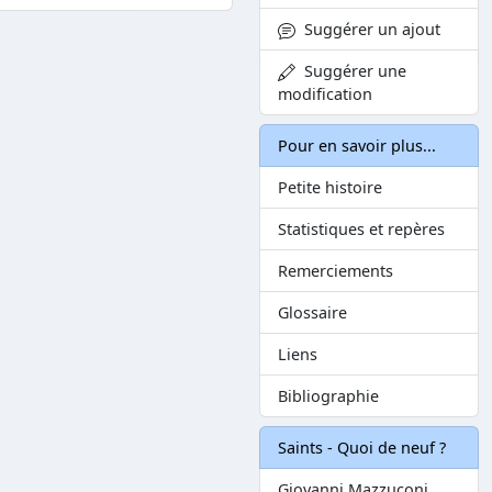
Suggérer un ajout
Suggérer une
modification
Pour en savoir plus...
Petite histoire
Statistiques et repères
Remerciements
Glossaire
Liens
Bibliographie
Saints - Quoi de neuf ?
Giovanni Mazzuconi