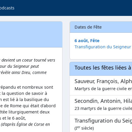
odcasts
Dates de Fête
6 août, Fête
Transfiguration du Seigneur
t devient un coeur tourné vers
mour du Seigneur peut
Toutes les fêtes liées 
 révèle ainsi Dieu, comme
Sauveur, François, Alp
 répandu et nombreux sont
Martyrs de la guerre civile e
 la question de savoir à
m est lié à la basilique du
Secondin, Antonin, Hilai
ue de Rome qui était d'abord
23 martyrs de la guerre civil
fêtée liturgiquement deux
 et le 6 août,
Transfiguration du Sei
.
(d'après Église de Corse en
er
(I
siècle)