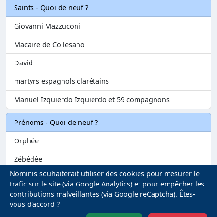
Saints - Quoi de neuf ?
Giovanni Mazzuconi
Macaire de Collesano
David
martyrs espagnols clarétains
Manuel Izquierdo Izquierdo et 59 compagnons
Prénoms - Quoi de neuf ?
Orphée
Zébédée
Nominis souhaiterait utiliser des cookies pour mesurer le
Melvil
trafic sur le site (via Google Analytics) et pour empêcher les
contributions malveillantes (via Google reCaptcha). Êtes-
Matilin
vous d'accord ?
Marie-Fontenelle