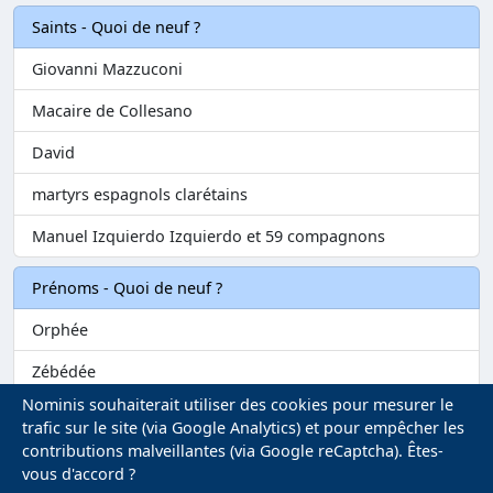
Saints - Quoi de neuf ?
Giovanni Mazzuconi
Macaire de Collesano
David
martyrs espagnols clarétains
Manuel Izquierdo Izquierdo et 59 compagnons
Prénoms - Quoi de neuf ?
Orphée
Zébédée
Nominis souhaiterait utiliser des cookies pour mesurer le
Melvil
trafic sur le site (via Google Analytics) et pour empêcher les
contributions malveillantes (via Google reCaptcha). Êtes-
Matilin
vous d'accord ?