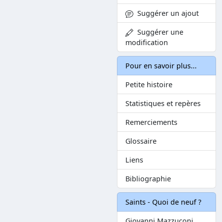
Suggérer un ajout
Suggérer une
modification
Pour en savoir plus...
Petite histoire
Statistiques et repères
Remerciements
Glossaire
Liens
Bibliographie
Saints - Quoi de neuf ?
Giovanni Mazzuconi