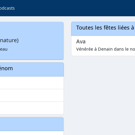
odcasts
Toutes les fêtes liées 
nature)
Ava
seau
Vénérée à Denain dans le nor
rénom