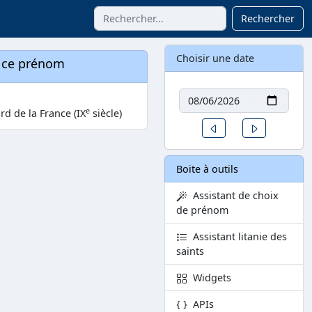
Rechercher
Choisir une date
à ce prénom
Date
e
d de la France (IX
siècle)
Un jour avant
Un jour aprè
Boite à outils
Assistant de choix
de prénom
Assistant litanie des
saints
Widgets
APIs