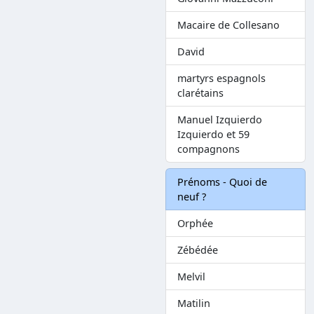
Macaire de Collesano
David
martyrs espagnols
clarétains
Manuel Izquierdo
Izquierdo et 59
compagnons
Prénoms - Quoi de
neuf ?
Orphée
Zébédée
Melvil
Matilin