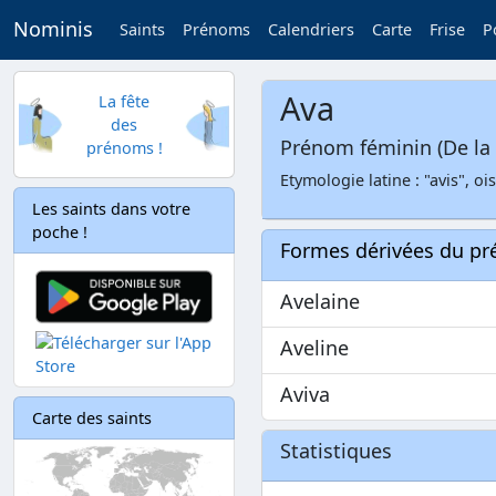
Nominis
Saints
Prénoms
Calendriers
Carte
Frise
P
Ava
La fête
des
Prénom féminin (De la 
prénoms !
Etymologie latine : "avis", oi
Les saints dans votre
poche !
Formes dérivées du p
Avelaine
Aveline
Aviva
Carte des saints
Statistiques