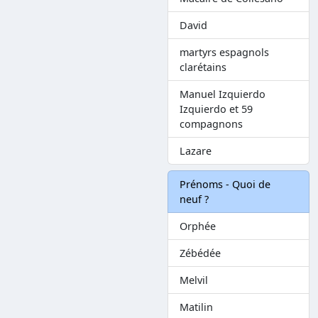
David
martyrs espagnols
clarétains
Manuel Izquierdo
Izquierdo et 59
compagnons
Lazare
Prénoms - Quoi de
neuf ?
Orphée
Zébédée
Melvil
Matilin