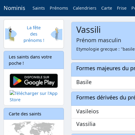
Nominis
Saints
Prénoms
Calendriers
Carte
Frise
P
Vassili
La fête
des
Prénom masculin
prénoms !
Etymologie grecque : "basile
Les saints dans votre
poche !
Formes majeures du 
Basile
Formes dérivées du p
Vasileios
Carte des saints
Vassilia