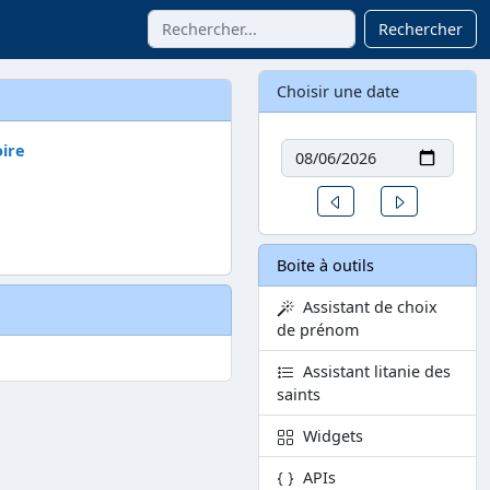
Rechercher
Choisir une date
Date
oire
Un jour avant
Un jour aprè
Boite à outils
Assistant de choix
de prénom
Assistant litanie des
saints
Widgets
APIs