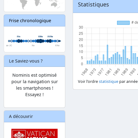
Statistiques
Frise chronologique
Le Saviez-vous ?
Nominis est optimisé
pour la navigation sur
Voir l'ordre
statistique
par année
les smartphones !
Essayez !
A découvrir