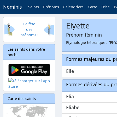
Nominis
Saints
Prénoms
Calendriers
Carte
Frise
P
Elyette
La fête
des
Prénom féminin
prénoms !
Etymologie hébraïque : "El-Y
Les saints dans votre
poche !
Formes majeures du 
Elie
Formes dérivées du p
Elia
Carte des saints
Eliabel