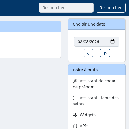
Rechercher
Choisir une date
Date
Un jour avant
Un jour aprè
Boite à outils
Assistant de choix
de prénom
Assistant litanie des
saints
Widgets
APIs