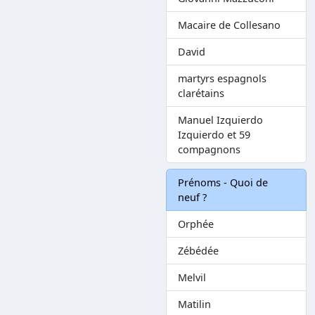
Macaire de Collesano
David
martyrs espagnols
clarétains
Manuel Izquierdo
Izquierdo et 59
compagnons
Prénoms - Quoi de
neuf ?
Orphée
Zébédée
Melvil
Matilin