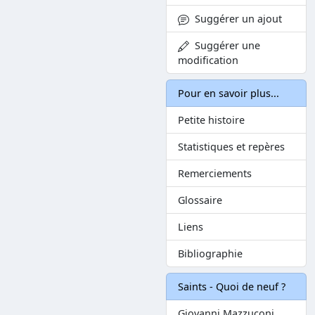
Suggérer un ajout
Suggérer une
modification
Pour en savoir plus...
Petite histoire
Statistiques et repères
Remerciements
Glossaire
Liens
Bibliographie
Saints - Quoi de neuf ?
Giovanni Mazzuconi