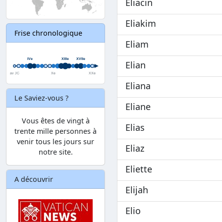
Eliacin
Eliakim
Frise chronologique
Eliam
Elian
Eliana
Le Saviez-vous ?
Eliane
Vous êtes de vingt à
Elias
trente mille personnes à
venir tous les jours sur
Eliaz
notre site.
Eliette
A découvrir
Elijah
Elio