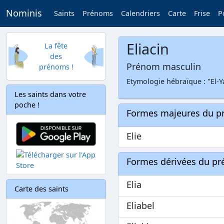
Nominis
Saints
Prénoms
Calendriers
Carte
Frise
P
Eliacin
La fête
des
Prénom masculin
prénoms !
Etymologie hébraïque : "El-Y
Les saints dans votre
poche !
Formes majeures du 
Elie
Formes dérivées du p
Elia
Carte des saints
Eliabel