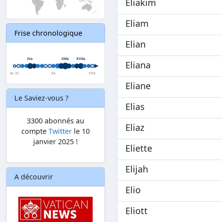
Eliakim
Eliam
Frise chronologique
Elian
Eliana
Eliane
Le Saviez-vous ?
Elias
3300 abonnés au
Eliaz
compte
Twitter
le 10
janvier 2025 !
Eliette
Elijah
A découvrir
Elio
Eliott