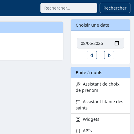
Rechercher
Choisir une date
Date
Un jour avant
Un jour aprè
Boite à outils
Assistant de choix
de prénom
Assistant litanie des
saints
Widgets
APIs