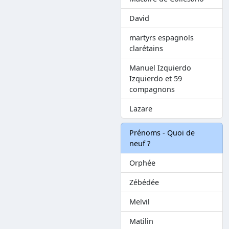
David
martyrs espagnols
clarétains
Manuel Izquierdo
Izquierdo et 59
compagnons
Lazare
Prénoms - Quoi de
neuf ?
Orphée
Zébédée
Melvil
Matilin