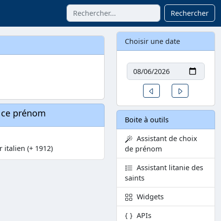
Rechercher
Choisir une date
Date
Un jour avant
Un jour aprè
à ce prénom
Boite à outils
Assistant de choix
 italien (+ 1912)
de prénom
Assistant litanie des
saints
Widgets
APIs