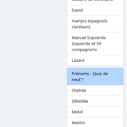
David
martyrs espagnols
clarétains
Manuel Izquierdo
Izquierdo et 59
compagnons
Lazare
Prénoms - Quoi de
neuf ?
Orphée
Zébédée
Melvil
Matilin