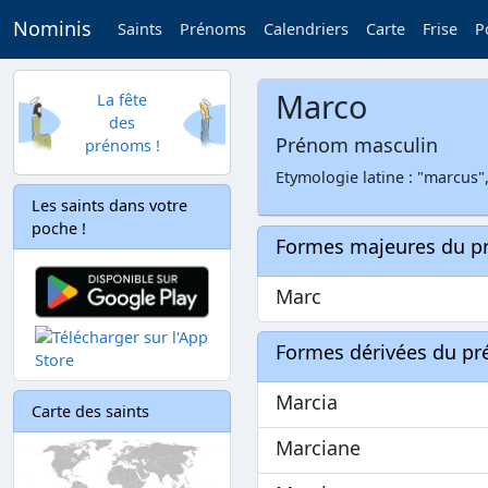
Nominis
Saints
Prénoms
Calendriers
Carte
Frise
P
Marco
La fête
des
Prénom masculin
prénoms !
Etymologie latine : "marcus"
Les saints dans votre
poche !
Formes majeures du 
Marc
Formes dérivées du p
Marcia
Carte des saints
Marciane