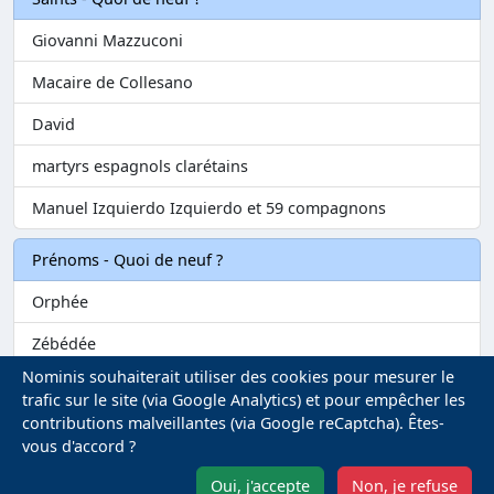
Giovanni Mazzuconi
Macaire de Collesano
David
martyrs espagnols clarétains
Manuel Izquierdo Izquierdo et 59 compagnons
Prénoms - Quoi de neuf ?
Orphée
Zébédée
Nominis souhaiterait utiliser des cookies pour mesurer le
Melvil
trafic sur le site (via Google Analytics) et pour empêcher les
contributions malveillantes (via Google reCaptcha). Êtes-
Matilin
vous d'accord ?
Marie-Fontenelle
Oui, j'accepte
Non, je refuse