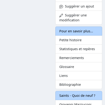
Suggérer un ajout
Suggérer une
modification
Pour en savoir plus...
Petite histoire
Statistiques et repères
Remerciements
Glossaire
Liens
Bibliographie
Saints - Quoi de neuf ?
Giovanni Mazzuconi