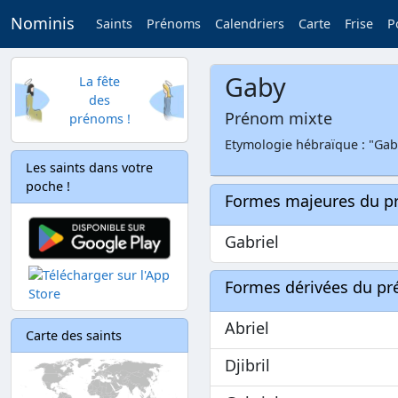
Nominis
Saints
Prénoms
Calendriers
Carte
Frise
P
Gaby
La fête
des
Prénom mixte
prénoms !
Etymologie hébraïque : "Gaba
Les saints dans votre
poche !
Formes majeures du 
Gabriel
Formes dérivées du p
Abriel
Carte des saints
Djibril