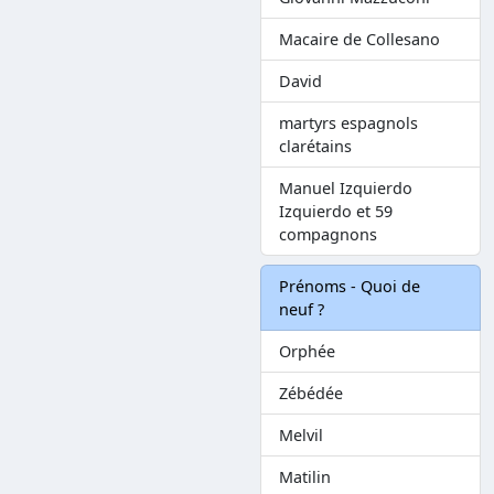
Macaire de Collesano
David
martyrs espagnols
clarétains
Manuel Izquierdo
Izquierdo et 59
compagnons
Prénoms - Quoi de
neuf ?
Orphée
Zébédée
Melvil
Matilin