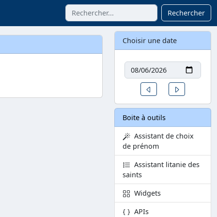
Rechercher
Choisir une date
Date
Un jour avant
Un jour aprè
Boite à outils
Assistant de choix
de prénom
Assistant litanie des
saints
Widgets
APIs