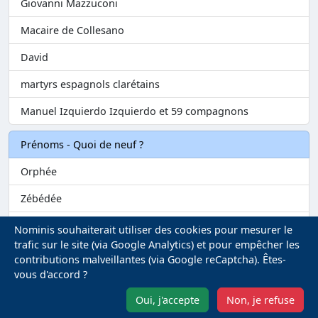
Giovanni Mazzuconi
Macaire de Collesano
David
martyrs espagnols clarétains
Manuel Izquierdo Izquierdo et 59 compagnons
Prénoms - Quoi de neuf ?
Orphée
Zébédée
Melvil
Nominis souhaiterait utiliser des cookies pour mesurer le
trafic sur le site (via Google Analytics) et pour empêcher les
Matilin
contributions malveillantes (via Google reCaptcha). Êtes-
vous d'accord ?
Marie-Fontenelle
Oui, j'accepte
Non, je refuse
Mentions légales
-
Gestion des Cookies