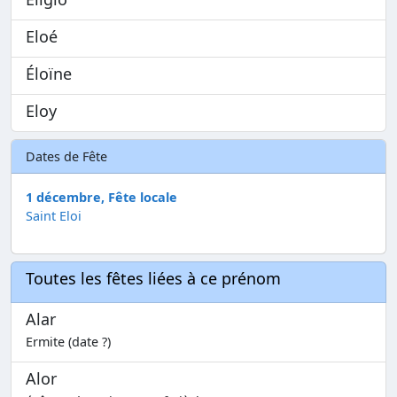
Eloé
Éloïne
Eloy
Dates de Fête
1 décembre, Fête locale
Saint Eloi
Toutes les fêtes liées à ce prénom
Alar
Ermite (date ?)
Alor