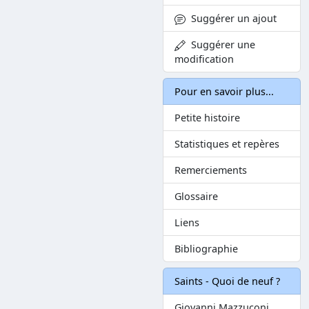
Suggérer un ajout
Suggérer une
modification
Pour en savoir plus...
Petite histoire
Statistiques et repères
Remerciements
Glossaire
Liens
Bibliographie
Saints - Quoi de neuf ?
Giovanni Mazzuconi