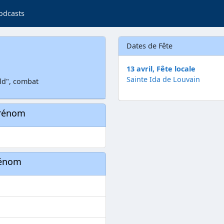
odcasts
Dates de Fête
13 avril, Fête locale
Sainte Ida de Louvain
ld", combat
prénom
rénom