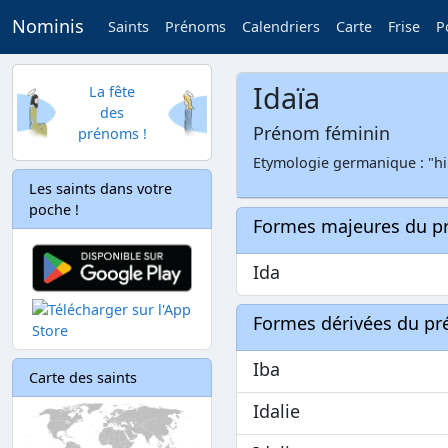
Nominis
Saints
Prénoms
Calendriers
Carte
Frise
P
Idaïa
La fête
des
Prénom féminin
prénoms !
Etymologie germanique : "hi
Les saints dans votre
poche !
Formes majeures du 
Ida
Formes dérivées du p
Iba
Carte des saints
Idalie