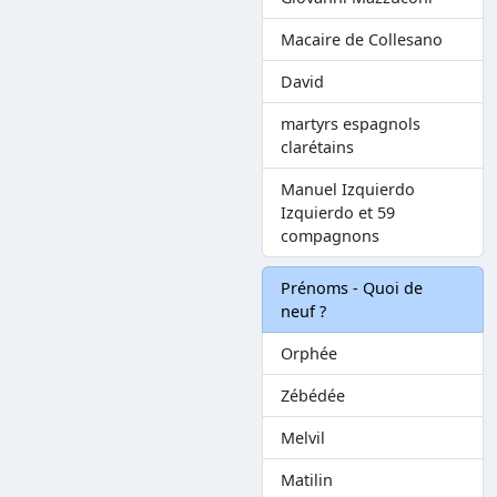
Macaire de Collesano
David
martyrs espagnols
clarétains
Manuel Izquierdo
Izquierdo et 59
compagnons
Prénoms - Quoi de
neuf ?
Orphée
Zébédée
Melvil
Matilin