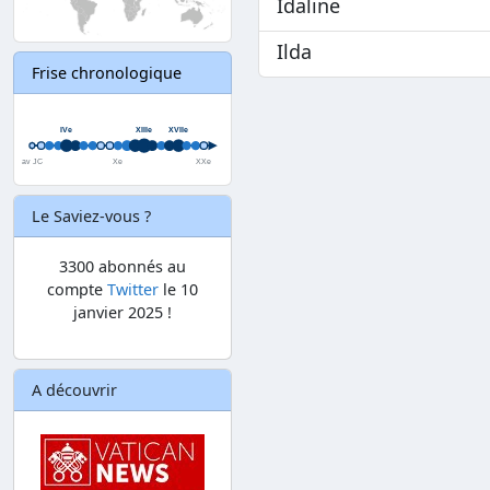
Idaline
Ilda
Frise chronologique
Le Saviez-vous ?
3300 abonnés au
compte
Twitter
le 10
janvier 2025 !
A découvrir