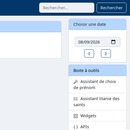
Rechercher
Choisir une date
Date
Un jour avant
Un jour aprè
Boite à outils
Assistant de choix
de prénom
Assistant litanie des
saints
Widgets
APIs