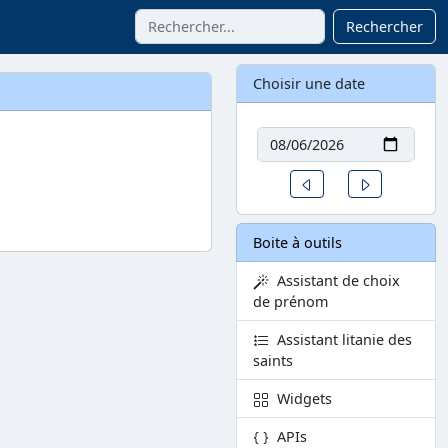
Rechercher
Choisir une date
Date
Un jour avant
Un jour aprè
Boite à outils
Assistant de choix
de prénom
Assistant litanie des
saints
Widgets
APIs