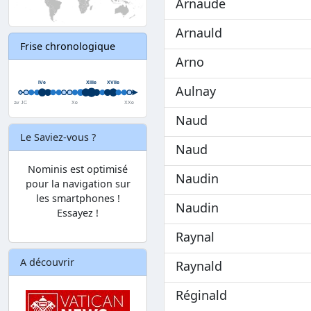
Arnaude
Arnauld
Frise chronologique
Arno
Aulnay
Naud
Le Saviez-vous ?
Naud
Nominis est optimisé
Naudin
pour la navigation sur
les smartphones !
Naudin
Essayez !
Raynal
A découvrir
Raynald
Réginald