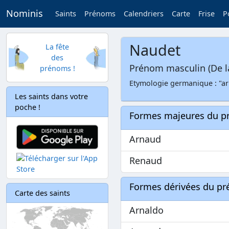
Nominis
Saints
Prénoms
Calendriers
Carte
Frise
P
Naudet
La fête
des
Prénom masculin (De l
prénoms !
Etymologie germanique : "arn
Les saints dans votre
poche !
Formes majeures du 
Arnaud
Renaud
Formes dérivées du p
Carte des saints
Arnaldo