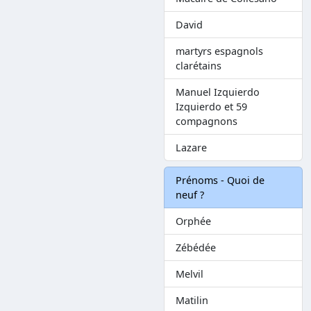
David
martyrs espagnols
clarétains
Manuel Izquierdo
Izquierdo et 59
compagnons
Lazare
Prénoms - Quoi de
neuf ?
Orphée
Zébédée
Melvil
Matilin