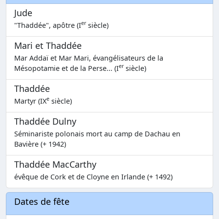
Jude
er
"Thaddée", apôtre (I
siècle)
Mari et Thaddée
Mar Addaï et Mar Mari, évangélisateurs de la
er
Mésopotamie et de la Perse... (I
siècle)
Thaddée
e
Martyr (IX
siècle)
Thaddée Dulny
Séminariste polonais mort au camp de Dachau en
Bavière (+ 1942)
Thaddée MacCarthy
évêque de Cork et de Cloyne en Irlande (+ 1492)
Dates de fête