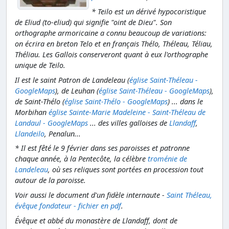
* Teilo est un dérivé hypocoristique
de Eliud (to-eliud) qui signifie "oint de Dieu". Son
orthographe armoricaine a connu beaucoup de variations:
on écrira en breton Telo et en français Thélo, Théleau, Téliau,
Théliau. Les Gallois conserveront quant à eux l'orthographe
unique de Teilo.
Il est le saint Patron de Landeleau (
église Saint-Théleau -
GoogleMaps
), de Leuhan (
église Saint-Théleau - GoogleMaps
),
de Saint-Thélo (
église Saint-Thélo - GoogleMaps
) ... dans le
Morbihan
église Sainte-Marie Madeleine - Saint-Théleau de
Landaul - GoogleMaps
... des villes galloises de
Llandaff
,
Llandeilo
, Penalun...
* Il est fêté le 9 février dans ses paroisses et patronne
chaque année, à la Pentecôte, la célèbre
troménie de
Landeleau
, où ses reliques sont portées en procession tout
autour de la paroisse.
Voir aussi le document d'un fidèle internaute -
Saint Théleau,
évêque fondateur - fichier en pdf
.
Évêque et abbé du monastère de Llandaff, dont de