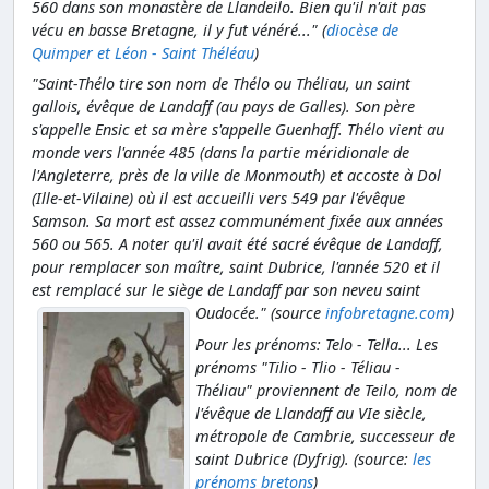
560 dans son monastère de Llandeilo. Bien qu'il n'ait pas
vécu en basse Bretagne, il y fut vénéré..." (
diocèse de
Quimper et Léon - Saint Théléau
)
"Saint-Thélo tire son nom de Thélo ou Théliau, un saint
gallois, évêque de Landaff (au pays de Galles). Son père
s'appelle Ensic et sa mère s'appelle Guenhaff. Thélo vient au
monde vers l'année 485 (dans la partie méridionale de
l'Angleterre, près de la ville de Monmouth) et accoste à Dol
(Ille-et-Vilaine) où il est accueilli vers 549 par l'évêque
Samson. Sa mort est assez communément fixée aux années
560 ou 565. A noter qu'il avait été sacré évêque de Landaff,
pour remplacer son maître, saint Dubrice, l'année 520 et il
est remplacé sur le siège de Landaff par son neveu saint
Oudocée." (source
infobretagne.com
)
Pour les prénoms: Telo - Tella... Les
prénoms "Tilio - Tlio - Téliau -
Théliau" proviennent de Teilo, nom de
l'évêque de Llandaff au VIe siècle,
métropole de Cambrie, successeur de
saint Dubrice (Dyfrig).
(source:
les
prénoms bretons
)