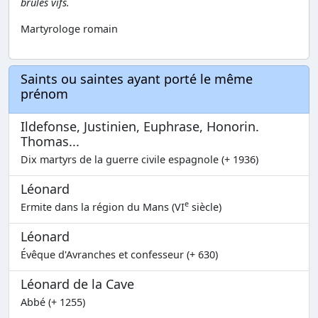
brûlés vifs.
Martyrologe romain
Saints ou saintes ayant porté le même
prénom
Ildefonse, Justinien, Euphrase, Honorin.
Thomas...
Dix martyrs de la guerre civile espagnole (+ 1936)
Léonard
e
Ermite dans la région du Mans (VI
siècle)
Léonard
Évêque d'Avranches et confesseur (+ 630)
Léonard de la Cave
Abbé (+ 1255)