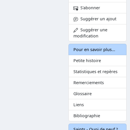
S'abonner
Suggérer un ajout
Suggérer une
modification
Pour en savoir plus...
Petite histoire
Statistiques et repères
Remerciements
Glossaire
Liens
Bibliographie
Saints - Quoi de neuf ?