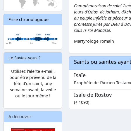
Commémoraison de saint Isaïe, 
jours d'Ozias, de Jotham, d'Ach
au peuple infidèle et pécheur u
Frise chronologique
promesse jurée par Dieu à David
sous le roi Manassé.
Martyrologe romain
Le Saviez-vous ?
Saints ou saintes aya
Utilisez l'alerte e-mail,
Isaïe
pour être prévenu de la
Prophète de l'Ancien Testame
fête d'un saint, une
semaine avant, la veille
Isaïe de Rostov
ou le jour même !
(+ 1090)
A découvrir