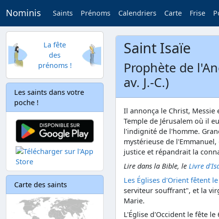
Nominis
Saints
Prénoms
Calendriers
Carte
Frise
P
Saint Isaïe
La fête
des
Prophète de l'An
prénoms !
av. J.-C.)
Les saints dans votre
poche !
Il annonça le Christ, Messie 
Temple de Jérusalem où il eut
l'indignité de l'homme. Gra
mystérieuse de l'Emmanuel, d
justice et répandrait la con
Lire dans la Bible, le
Livre d'Is
Les Églises d'Orient fêtent le
Carte des saints
serviteur souffrant", et la vi
Marie.
L'Église d'Occident le fête le 6