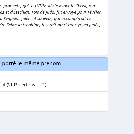
prophète, qui, au VIIIe siècle avant le Christ, aux
az et d'Ézéchias, rois de Juda, fut envoyé pour révéler
n Seigneur fidèle et sauveur, qui accomplirait la
. Selon la tradition, il serait mort martyr, en Judée,
nt porté le même prénom
e
nt (VIII
siècle av. J.-C.)