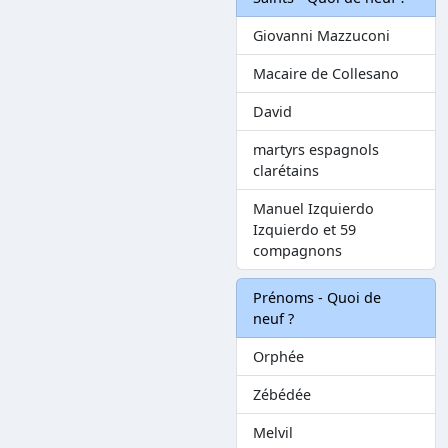
Giovanni Mazzuconi
Macaire de Collesano
David
martyrs espagnols
clarétains
Manuel Izquierdo
Izquierdo et 59
compagnons
Prénoms - Quoi de
neuf ?
Orphée
Zébédée
Melvil