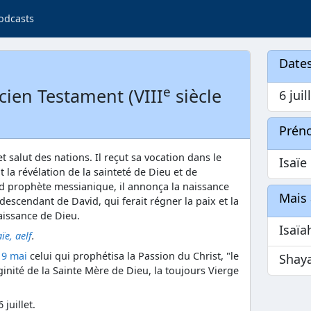
odcasts
Dates
e
cien Testament (VIII
siècle
6 juil
Prén
et salut des nations. Il reçut sa vocation dans le
Isaïe
 la révélation de la sainteté de Dieu et de
nd prophète messianique, il annonça la naissance
Mais 
escendant de David, qui ferait régner la paix et la
naissance de Dieu.
Isaïa
aïe, aelf
.
 9 mai
celui qui prophétisa la Passion du Christ, "le
Shay
rginité de la Sainte Mère de Dieu, la toujours Vierge
 juillet.