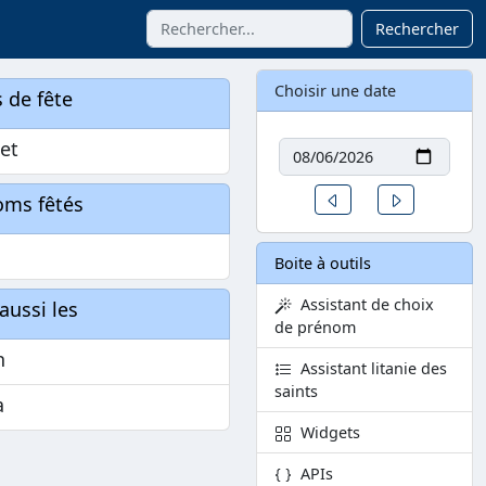
Rechercher
Choisir une date
 de fête
Date
let
Un jour avant
Un jour aprè
oms fêtés
Boite à outils
Assistant de choix
aussi les
de prénom
h
Assistant litanie des
saints
a
Widgets
APIs