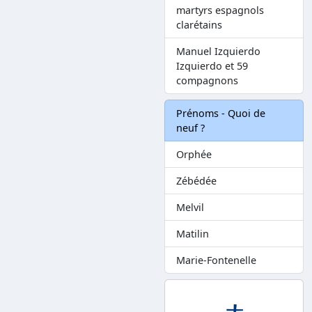
martyrs espagnols
clarétains
Manuel Izquierdo
Izquierdo et 59
compagnons
Prénoms - Quoi de
neuf ?
Orphée
Zébédée
Melvil
Matilin
Marie-Fontenelle