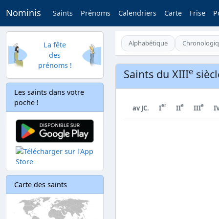
Nominis
Saints
Prénoms
Calendriers
Carte
Frise
P
Alphabétique
Chronologi
La fête
des
prénoms !
e
Saints du XIII
siècl
Les saints dans votre
poche !
er
e
e
av JC.
I
II
III
I
Carte des saints