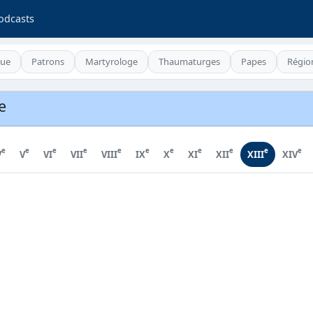
odcasts
que
Patrons
Martyrologe
Thaumaturges
Papes
Régio
e
e
e
e
e
e
e
e
e
e
e
e
V
V
VI
VII
VIII
IX
X
XI
XII
XIII
XIV