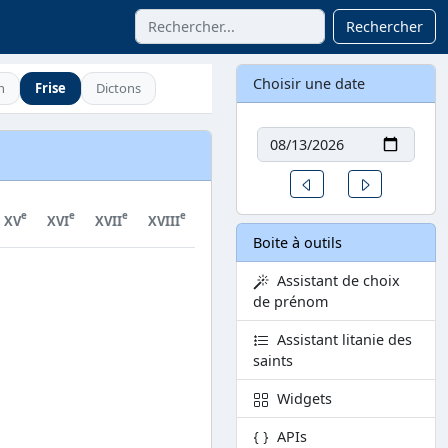
Rechercher
Choisir une date
n
Frise
Dictons
Date
Un jour avant
Un jour aprè
e
e
e
e
e
e
e
XV
XVI
XVII
XVIII
XIX
XX
XXI
Boite à outils
Assistant de choix
de prénom
Assistant litanie des
saints
Widgets
APIs