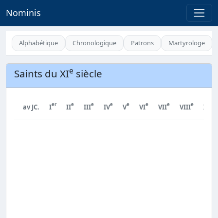
Nominis
Alphabétique
Chronologique
Patrons
Martyrologe
e
Saints du XI
siècle
er
e
e
e
e
e
e
e
e
av JC.
I
II
III
IV
V
VI
VII
VIII
IX