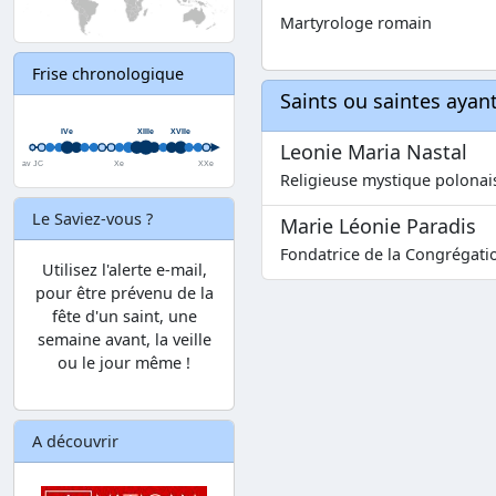
Martyrologe romain
Frise chronologique
Saints ou saintes aya
Leonie Maria Nastal
Religieuse mystique polonais
Le Saviez-vous ?
Marie Léonie Paradis
Fondatrice de la Congrégatio
Utilisez l'alerte e-mail,
pour être prévenu de la
fête d'un saint, une
semaine avant, la veille
ou le jour même !
A découvrir