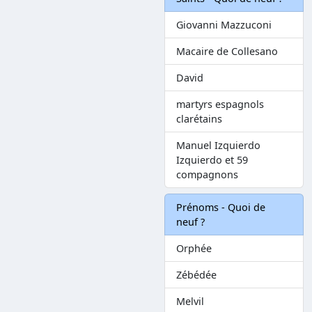
Giovanni Mazzuconi
Macaire de Collesano
David
martyrs espagnols
clarétains
Manuel Izquierdo
Izquierdo et 59
compagnons
Prénoms - Quoi de
neuf ?
Orphée
Zébédée
Melvil