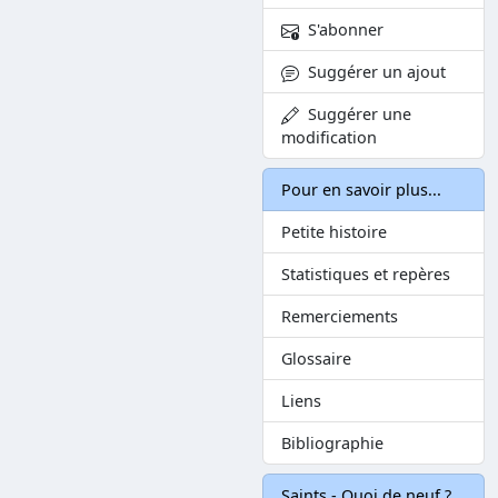
S'abonner
Suggérer un ajout
Suggérer une
modification
Pour en savoir plus...
Petite histoire
Statistiques et repères
Remerciements
Glossaire
Liens
Bibliographie
Saints - Quoi de neuf ?