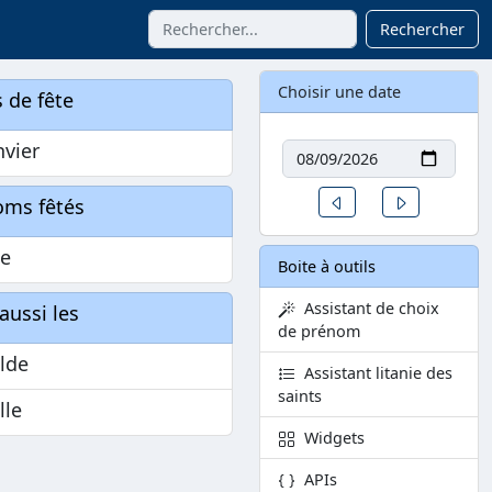
Rechercher
Choisir une date
 de fête
Date
nvier
Un jour avant
Un jour aprè
oms fêtés
ie
Boite à outils
Assistant de choix
aussi les
de prénom
lde
Assistant litanie des
saints
lle
Widgets
APIs