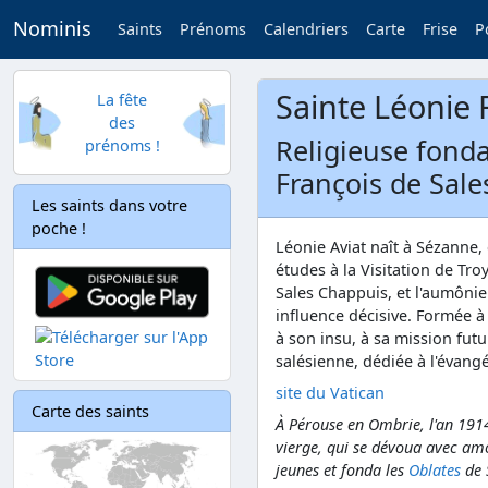
Nominis
Saints
Prénoms
Calendriers
Carte
Frise
P
Sainte Léonie 
La fête
des
Religieuse fonda
prénoms !
François de Sale
Les saints dans votre
poche !
Léonie Aviat naît à Sézanne,
études à la Visitation de Tr
Sales Chappuis, et l'aumônier
influence décisive. Formée à 
à son insu, à sa mission futu
salésienne, dédiée à l'évangé
site du Vatican
Carte des saints
À Pérouse en Ombrie, l'an 1914
vierge, qui se dévoua avec amo
jeunes et fonda les
Oblates
de 