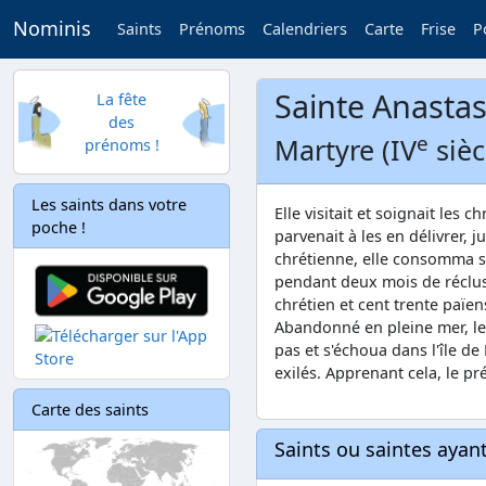
Nominis
Saints
Prénoms
Calendriers
Carte
Frise
P
Sainte Anastas
La fête
des
e
Martyre (IV
sièc
prénoms !
Les saints dans votre
Elle visitait et soignait les 
poche !
parvenait à les en délivrer,
chrétienne, elle consomma sa
pendant deux mois de réclusi
chrétien et cent trente paï
Abandonné en pleine mer, le 
pas et s'échoua dans l'île de
exilés. Apprenant cela, le pré
Carte des saints
Saints ou saintes aya