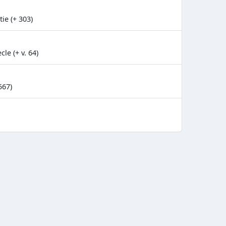
ie (+ 303)
le (+ v. 64)
567)