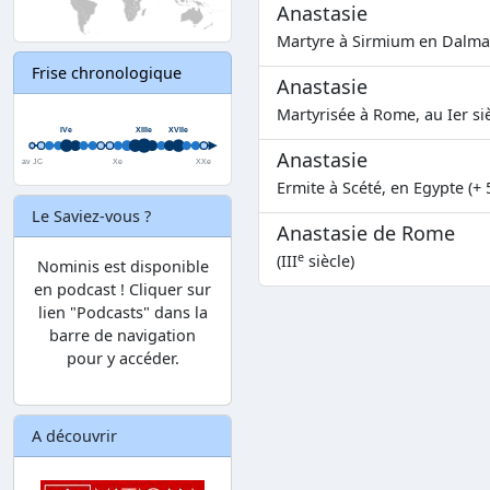
Anastasie
Martyre à Sirmium en Dalmat
Frise chronologique
Anastasie
Martyrisée à Rome, au Ier sièc
Anastasie
Ermite à Scété, en Egypte (+ 
Le Saviez-vous ?
Anastasie de Rome
e
(III
siècle)
Nominis est disponible
en podcast ! Cliquer sur
lien "Podcasts" dans la
barre de navigation
pour y accéder.
A découvrir