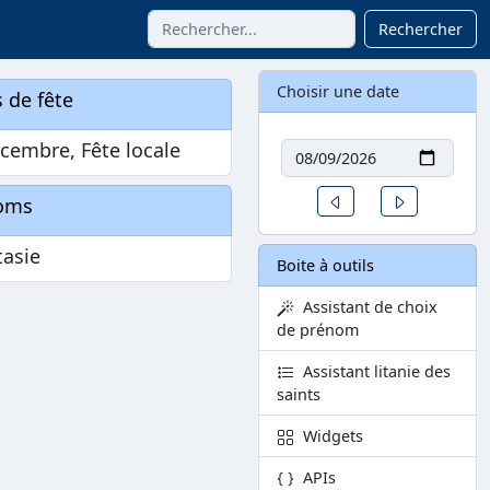
Rechercher
Choisir une date
 de fête
Date
cembre, Fête locale
Un jour avant
Un jour aprè
oms
tasie
Boite à outils
Assistant de choix
de prénom
Assistant litanie des
saints
Widgets
APIs