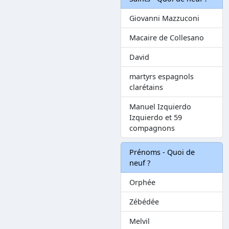
Giovanni Mazzuconi
Macaire de Collesano
David
martyrs espagnols
clarétains
Manuel Izquierdo
Izquierdo et 59
compagnons
Prénoms - Quoi de
neuf ?
Orphée
Zébédée
Melvil