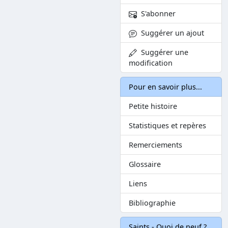
S'abonner
Suggérer un ajout
Suggérer une
modification
Pour en savoir plus...
Petite histoire
Statistiques et repères
Remerciements
Glossaire
Liens
Bibliographie
Saints - Quoi de neuf ?