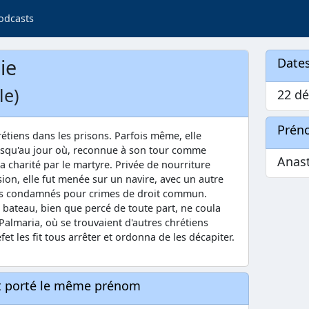
odcasts
ie
Dates
le)
22 dé
Prén
chrétiens dans les prisons. Parfois même, elle
 jusqu'au jour où, reconnue à son tour comme
Anas
 charité par le martyre. Privée de nourriture
on, elle fut menée sur un navire, avec un autre
ens condamnés pour crimes de droit commun.
bateau, bien que percé de toute part, ne coula
 Palmaria, où se trouvaient d'autres chrétiens
fet les fit tous arrêter et ordonna de les décapiter.
nt porté le même prénom