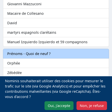
Giovanni Mazzuconi
Macaire de Collesano
David
martyrs espagnols clarétains
Manuel Izquierdo Izquierdo et 59 compagnons
Prénoms - Quoi de neuf ?
Orphée
Zébédée
Nominis souhaiterait utiliser des cookies pour mesurer le
Melvil
trafic sur le site (via Google Analytics) et pour empêcher les
contributions malveillantes (via Google reCaptcha). Êtes-
Matilin
vous d'accord ?
Marie-Fontenelle
Oui, j'accepte
Non, je refuse
Mentions légales
-
Gestion des Cookies