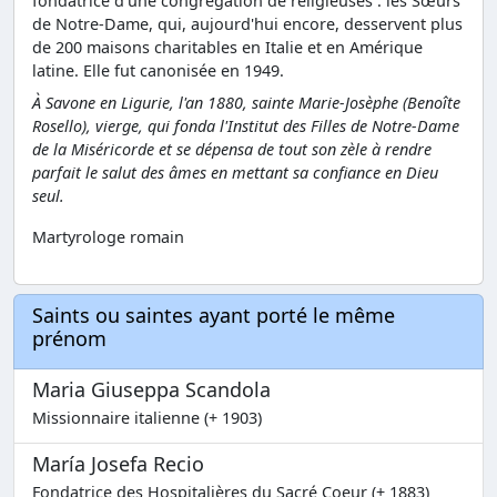
fondatrice d'une congrégation de religieuses : les Sœurs
de Notre-Dame, qui, aujourd'hui encore, desservent plus
de 200 maisons charitables en Italie et en Amérique
latine. Elle fut canonisée en 1949.
À Savone en Ligurie, l'an 1880, sainte Marie-Josèphe (Benoîte
Rosello), vierge, qui fonda l'Institut des Filles de Notre-Dame
de la Miséricorde et se dépensa de tout son zèle à rendre
parfait le salut des âmes en mettant sa confiance en Dieu
seul.
Martyrologe romain
Saints ou saintes ayant porté le même
prénom
Maria Giuseppa Scandola
Missionnaire italienne (+ 1903)
María Josefa Recio
Fondatrice des Hospitalières du Sacré Coeur (+ 1883)