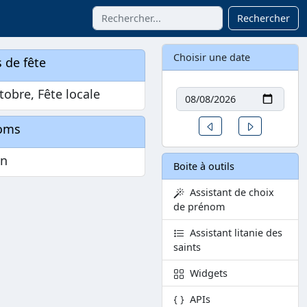
Rechercher
Choisir une date
 de fête
Date
tobre, Fête locale
Un jour avant
Un jour aprè
oms
n
Boite à outils
Assistant de choix
de prénom
Assistant litanie des
saints
Widgets
APIs