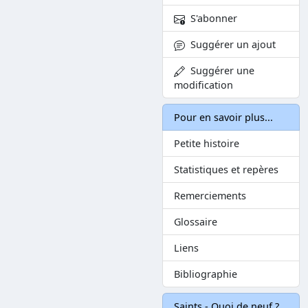
S'abonner
Suggérer un ajout
Suggérer une
modification
Pour en savoir plus...
Petite histoire
Statistiques et repères
Remerciements
Glossaire
Liens
Bibliographie
Saints - Quoi de neuf ?