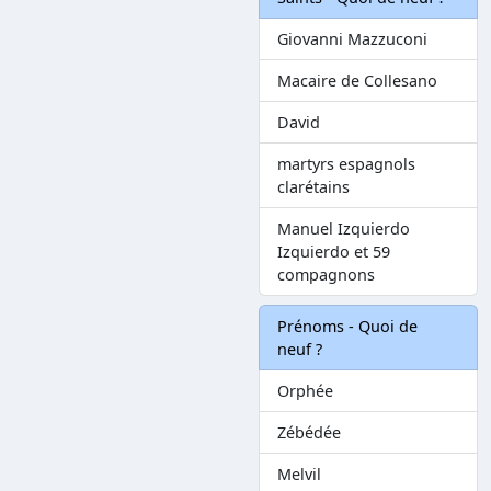
Giovanni Mazzuconi
Macaire de Collesano
David
martyrs espagnols
clarétains
Manuel Izquierdo
Izquierdo et 59
compagnons
Prénoms - Quoi de
neuf ?
Orphée
Zébédée
Melvil