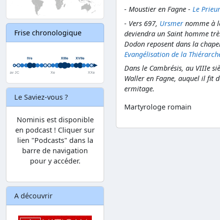
- Moustier en Fagne -
Le Prieu
- Vers 697,
Ursmer
nomme à la 
Frise chronologique
deviendra un Saint homme très
Dodon reposent dans la chapel
Evangélisation de la Thiérarch
Dans le Cambrésis, au VIIIe si
Waller en Fagne, auquel il fit 
ermitage.
Le Saviez-vous ?
Martyrologe romain
Nominis est disponible
en podcast ! Cliquer sur
lien "Podcasts" dans la
barre de navigation
pour y accéder.
A découvrir