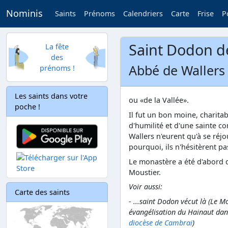
Nominis
Saints
Prénoms
Calendriers
Carte
Frise
P
Saint Dodon d
La fête
des
Abbé de Wallers 
prénoms !
Les saints dans votre
ou «de la Vallée».
poche !
Il fut un bon moine, charita
d'humilité et d'une sainte 
Wallers n'eurent qu'à se réjou
pourquoi, ils n'hésitèrent pas
Le monastère a été d'abord 
Moustier.
Voir aussi:
Carte des saints
- ...saint Dodon vécut là (Le M
évangélisation du Hainaut dans
diocèse de Cambrai
)