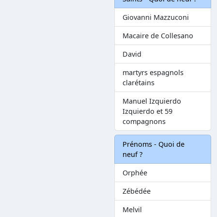
Giovanni Mazzuconi
Macaire de Collesano
David
martyrs espagnols
clarétains
Manuel Izquierdo
Izquierdo et 59
compagnons
Prénoms - Quoi de
neuf ?
Orphée
Zébédée
Melvil