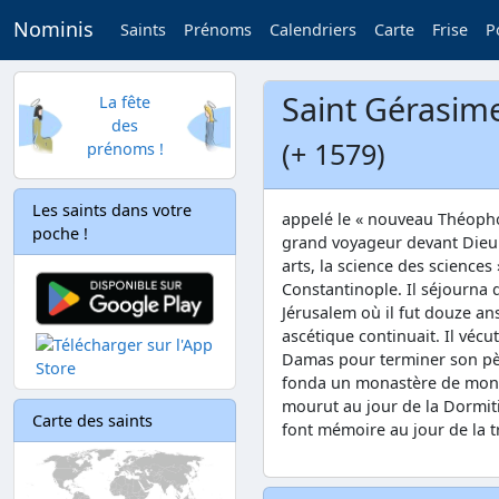
Nominis
Saints
Prénoms
Calendriers
Carte
Frise
P
Saint Gérasim
La fête
des
(+ 1579)
prénoms !
Les saints dans votre
appelé le « nouveau Théophor
poche !
grand voyageur devant Dieu. Il
arts, la science des sciences 
Constantinople. Il séjourna
Jérusalem où il fut douze an
ascétique continuait. Il véc
Damas pour terminer son pèle
fonda un monastère de monial
mourut au jour de la Dormiti
Carte des saints
font mémoire au jour de la t