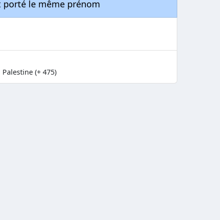
nt porté le même prénom
Palestine (+ 475)