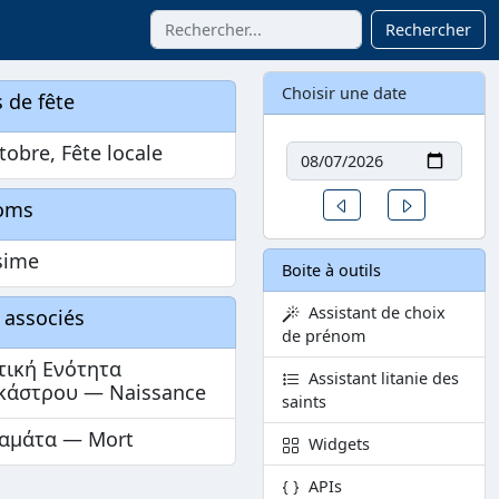
Rechercher
Choisir une date
 de fête
Date
tobre, Fête locale
Un jour avant
Un jour aprè
oms
sime
Boite à outils
Assistant de choix
 associés
de prénom
τική Ενότητα
Assistant litanie des
κάστρου — Naissance
saints
αμάτα — Mort
Widgets
APIs