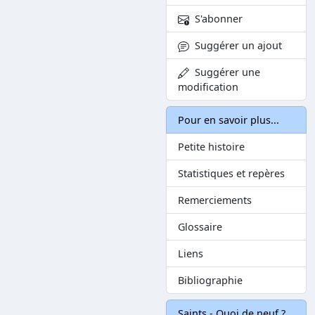
S'abonner
Suggérer un ajout
Suggérer une
modification
Pour en savoir plus...
Petite histoire
Statistiques et repères
Remerciements
Glossaire
Liens
Bibliographie
Saints - Quoi de neuf ?