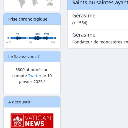
Saints ou saintes aya
Gérasime
Frise chronologique
(+ 1554)
Gérasime
Fondateur de monastères en 
Le Saviez-vous ?
3300 abonnés au
compte
Twitter
le 10
janvier 2025 !
A découvrir