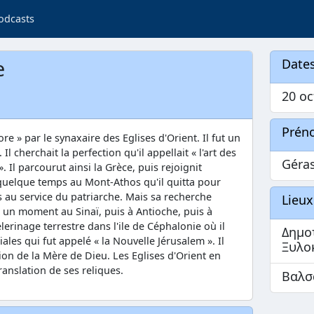
odcasts
e
Dates
20 oc
Prén
e » par le synaxaire des Eglises d'Orient. Il fut un
 cherchait la perfection qu'il appellait « l'art des
Géra
». Il parcourut ainsi la Grèce, puis rejoignit
 quelque temps au Mont-Athos qu'il quitta pour
s au service du patriarche. Mais sa recherche
Lieux
ut un moment au Sinaï, puis à Antioche, puis à
rinage terrestre dans l'ile de Céphalonie où il
Δημο
es qui fut appelé « la Nouvelle Jérusalem ». Il
Ξυλο
on de la Mère de Dieu. Les Eglises d'Orient en
ranslation de ses reliques.
Βαλσ